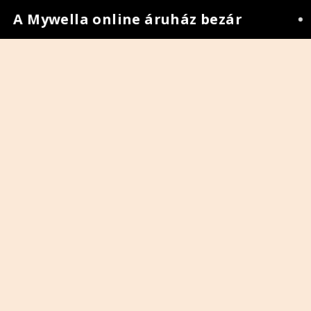
A Mywella online áruház bezár
•