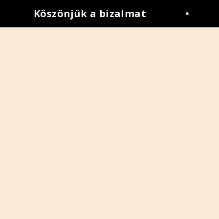
Köszönjük a bizalmat
•