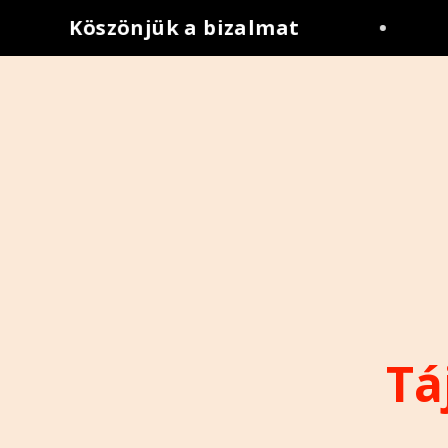
Köszönjük a bizalmat
•
Tá