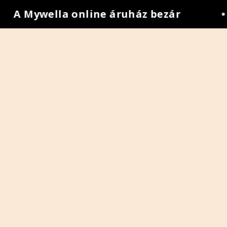
A Mywella online áruház bezár
•