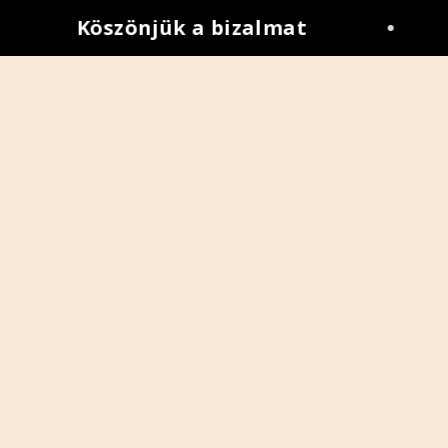
Köszönjük a bizalmat
•