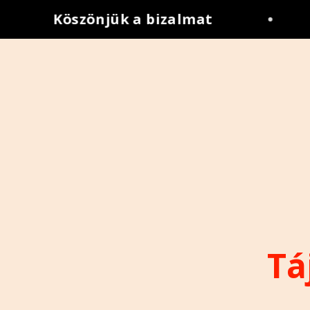
Köszönjük a bizalmat
•
Tá