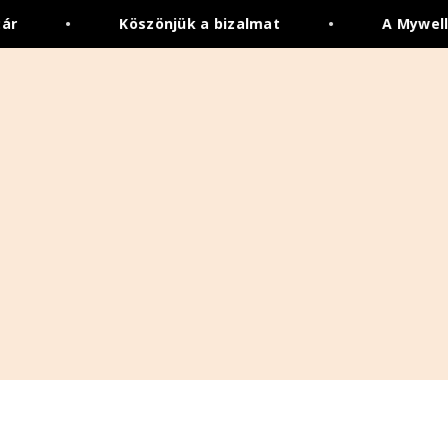
ár
•
Köszönjük a bizalmat
•
A Mywell