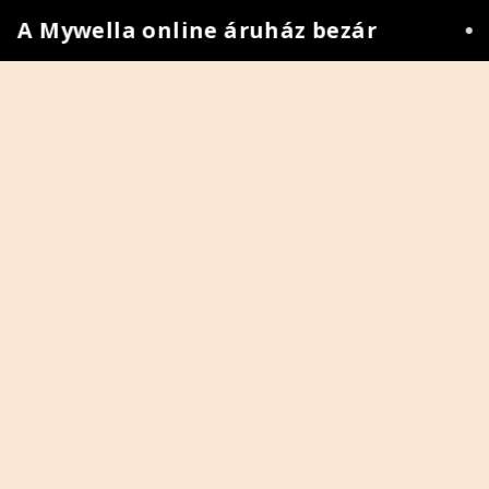
A Mywella online áruház bezár
•