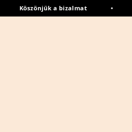
Köszönjük a bizalmat
•