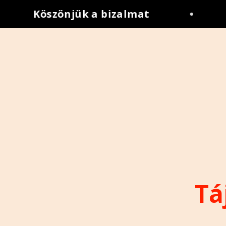
Köszönjük a bizalmat
•
Tá