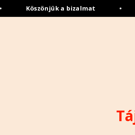
Köszönjük a bizalmat
•
Tá