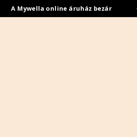
A Mywella online áruház bezár
•