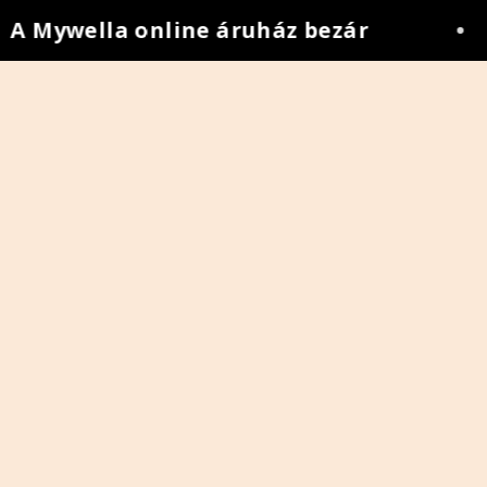
 Mywella online áruház bezár
•