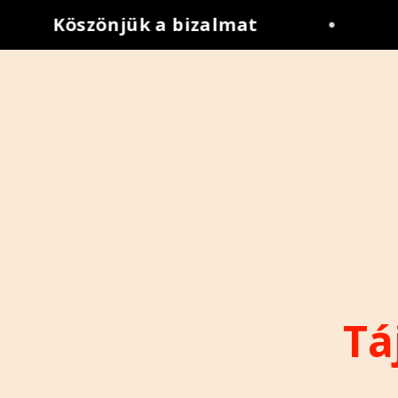
Köszönjük a bizalmat
•
A
Tá