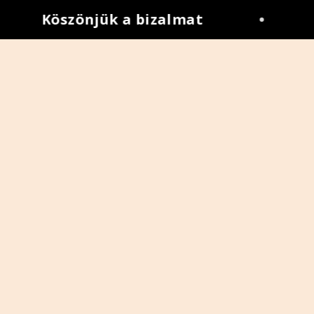
Köszönjük a bizalmat
•
A