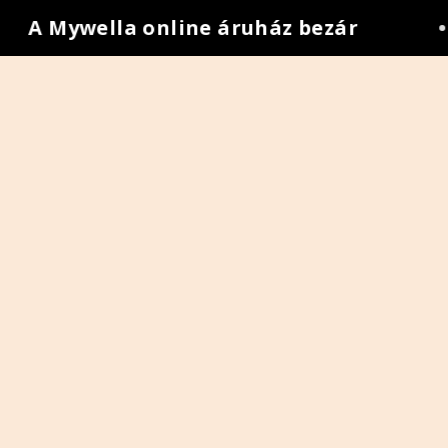
A Mywella online áruház bezár
•