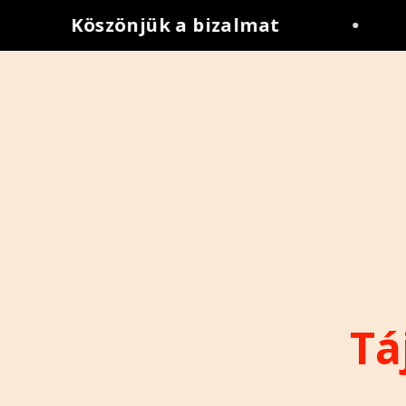
Köszönjük a bizalmat
•
Tá