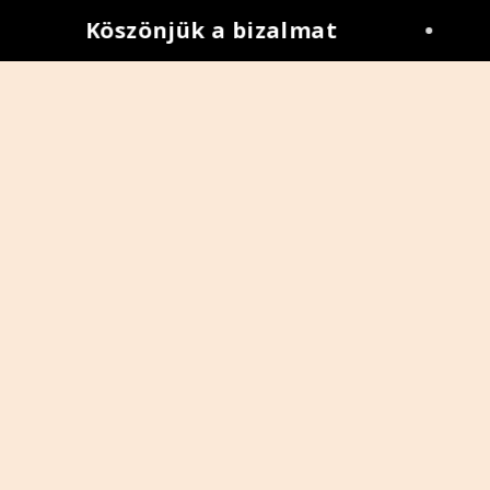
Köszönjük a bizalmat
•