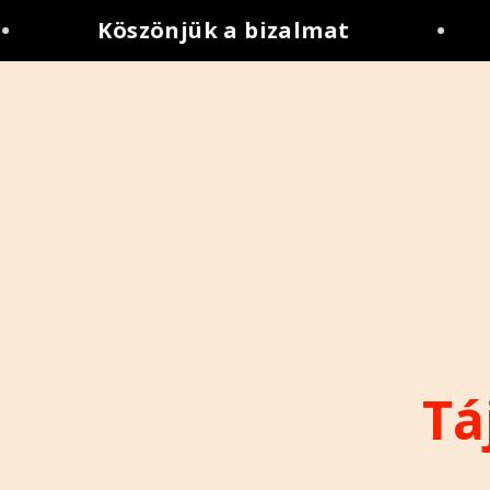
Köszönjük a bizalmat
•
Tá