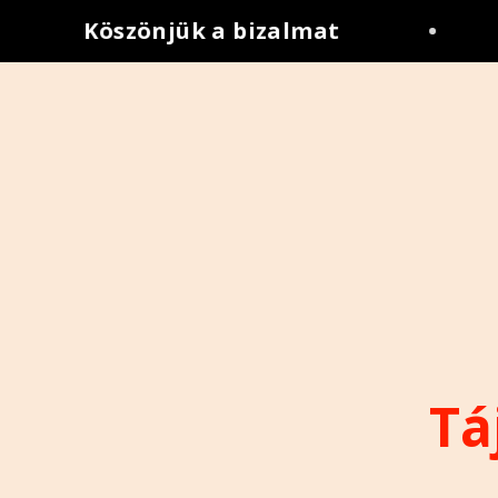
Köszönjük a bizalmat
•
Tá