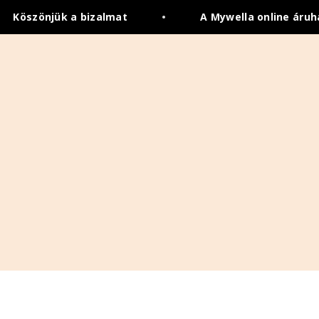
Köszönjük a bizalmat
•
A Mywella online áruh